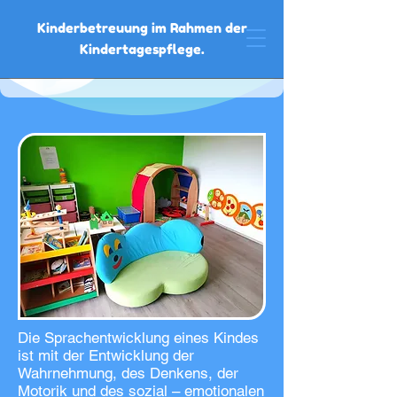
Kinderbetreuung im Rahmen der
Kinderbetreuung im Rahmen der
Kindertagespflege.
Kindertagespflege.
Die Sprachentwicklung eines Kindes
ist mit der Entwicklung der
Wahrnehmung, des Denkens, der
Motorik und des sozial – emotionalen