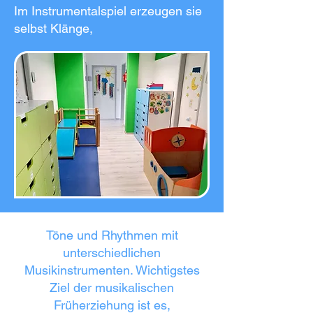
Im Instrumentalspiel erzeugen sie
selbst Klänge,
Töne und Rhythmen mit
unterschiedlichen
Musikinstrumenten. Wichtigstes
Ziel der musikalischen
Früherziehung ist es,