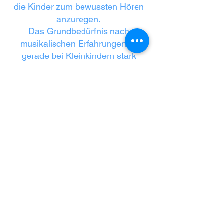
die Kinder zum bewussten Hören
anzuregen.
Das Grundbedürfnis nach
musikalischen Erfahrungen ist
gerade bei Kleinkindern stark
ausgeprägt und untrennbar mit
Bewegungsimpulsen verbunden:
Kinder reagieren mit Wiegen des
Oberkörpers, Händeklatschen
oder Stampfen der Füße auf
Musik. Musik fördert aber nicht nur
die Bewegung, sondern auch
Sprachkompetenz,
Wahrnehmung, Sensomotorik und
soziale Kompetenz
Schon Babys lieben Fingerspiele.
Fasziniert beobachten sie die
Hände und lauschen auf die